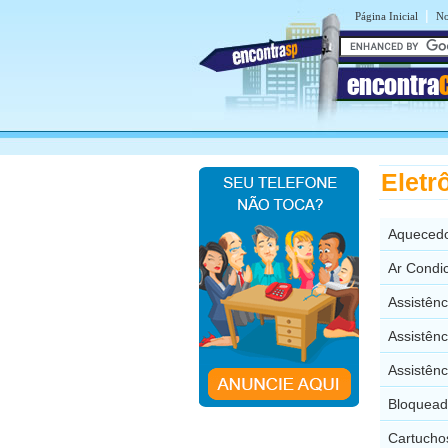
|
Página Inicial
No
encontra
Eletr
Aquecedo
Ar Condi
Assistên
Assistên
Assistên
Bloquead
Cartucho