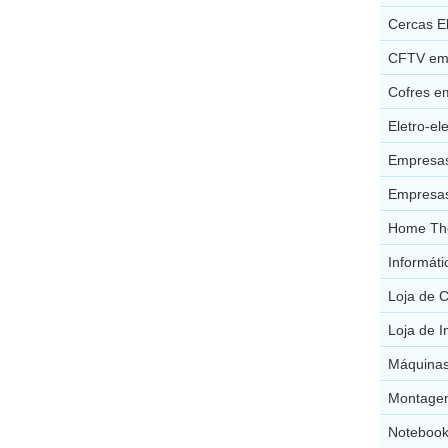
Cercas E
CFTV em
Cofres e
Eletro-el
Empresas
Empresas
Home The
Informát
Loja de 
Loja de 
Máquinas
Montagem
Notebook