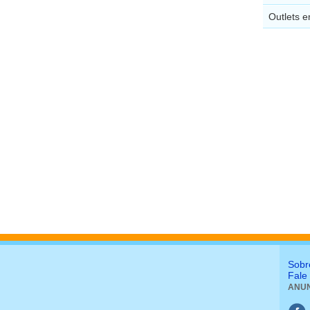
Outlets 
Sobr
Fale
ANUN