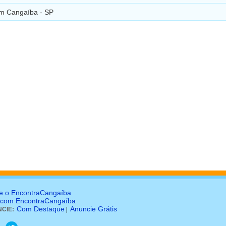
em Cangaíba - SP
e o EncontraCangaíba
 com EncontraCangaíba
Com Destaque
Anuncie Grátis
CIE:
|