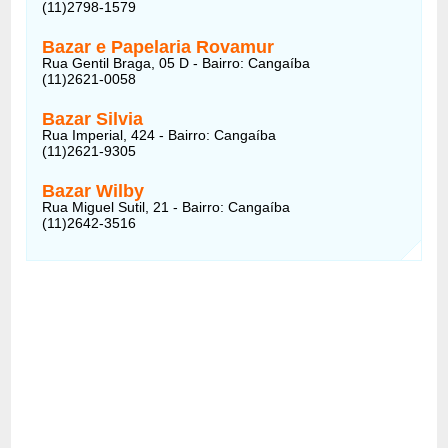
(11)2798-1579
Bazar e Papelaria Rovamur
Rua Gentil Braga, 05 D - Bairro: Cangaíba
(11)2621-0058
Bazar Silvia
Rua Imperial, 424 - Bairro: Cangaíba
(11)2621-9305
Bazar Wilby
Rua Miguel Sutil, 21 - Bairro: Cangaíba
(11)2642-3516