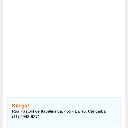
Kilegal
Rua Pastoril de Itapetininga, 465 - Bairro: Cangaíba
(11) 2943-9271