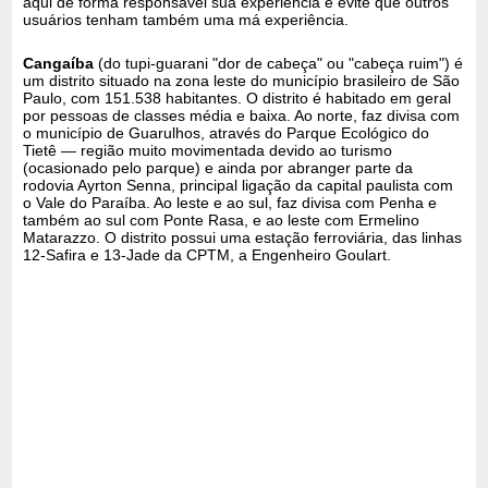
aqui de forma responsável sua experiência e evite que outros
usuários tenham também uma má experiência.
Cangaíba
(do tupi-guarani "dor de cabeça" ou "cabeça ruim") é
um distrito situado na zona leste do município brasileiro de São
Paulo, com 151.538 habitantes. O distrito é habitado em geral
por pessoas de classes média e baixa. Ao norte, faz divisa com
o município de Guarulhos, através do Parque Ecológico do
Tietê — região muito movimentada devido ao turismo
(ocasionado pelo parque) e ainda por abranger parte da
rodovia Ayrton Senna, principal ligação da capital paulista com
o Vale do Paraíba. Ao leste e ao sul, faz divisa com Penha e
também ao sul com Ponte Rasa, e ao leste com Ermelino
Matarazzo. O distrito possui uma estação ferroviária, das linhas
12-Safira e 13-Jade da CPTM, a Engenheiro Goulart.