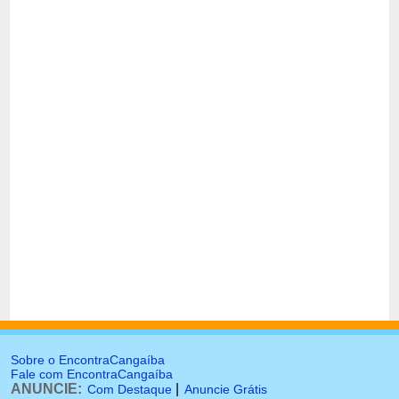
Sobre o EncontraCangaíba
Fale com EncontraCangaíba
ANUNCIE:
|
Com Destaque
Anuncie Grátis