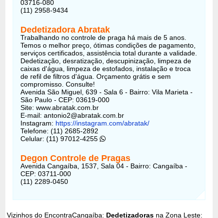
03716-080
(11) 2958-9434
Dedetizadora Abratak
Trabalhando no controle de praga há mais de 5 anos.
Temos o melhor preço, ótimas condições de pagamento,
serviços certificados, assistência total durante a validade.
Dedetização, desratização, descupinização, limpeza de
caixas d'água, limpeza de estofados, instalação e troca
de refil de filtros d'água. Orçamento grátis e sem
compromisso. Consulte!
Avenida São Miguel, 639 - Sala 6 - Bairro: Vila Marieta -
São Paulo - CEP: 03619-000
Site: www.abratak.com.br
E-mail:
antonio2@abratak.com.br
Instagram:
https://instagram.com/abratak/
Telefone: (11) 2685-2892
Celular: (11) 97012-4255
Degon Controle de Pragas
Avenida Cangaíba, 1537, Sala 04 - Bairro: Cangaíba -
CEP: 03711-000
(11) 2289-0450
Vizinhos do EncontraCangaíba:
Dedetizadoras
na Zona Leste: