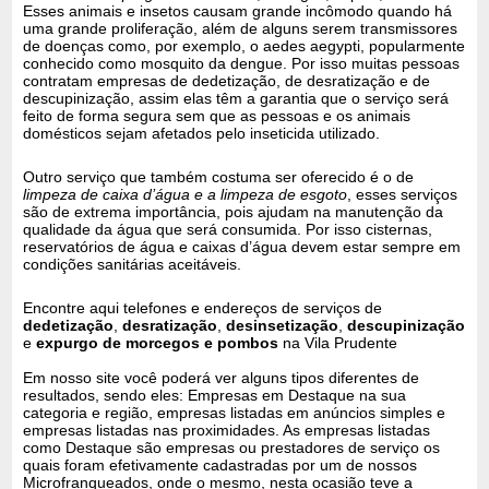
Esses animais e insetos causam grande incômodo quando há
uma grande proliferação, além de alguns serem transmissores
de doenças como, por exemplo, o aedes aegypti, popularmente
conhecido como mosquito da dengue. Por isso muitas pessoas
contratam empresas de dedetização, de desratização e de
descupinização, assim elas têm a garantia que o serviço será
feito de forma segura sem que as pessoas e os animais
domésticos sejam afetados pelo inseticida utilizado.
Outro serviço que também costuma ser oferecido é o de
limpeza de caixa d’água e a limpeza de esgoto
, esses serviços
são de extrema importância, pois ajudam na manutenção da
qualidade da água que será consumida. Por isso cisternas,
reservatórios de água e caixas d’água devem estar sempre em
condições sanitárias aceitáveis.
Encontre aqui telefones e endereços de serviços de
dedetização
,
desratização
,
desinsetização
,
descupinização
e
expurgo de morcegos e pombos
na Vila Prudente
Em nosso site você poderá ver alguns tipos diferentes de
resultados, sendo eles: Empresas em Destaque na sua
categoria e região, empresas listadas em anúncios simples e
empresas listadas nas proximidades. As empresas listadas
como Destaque são empresas ou prestadores de serviço os
quais foram efetivamente cadastradas por um de nossos
Microfranqueados, onde o mesmo, nesta ocasião teve a