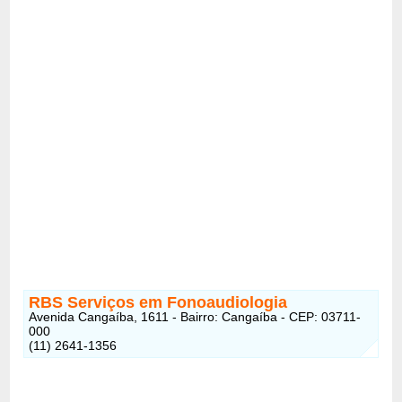
RBS Serviços em Fonoaudiologia
Avenida Cangaíba, 1611 - Bairro: Cangaíba - CEP: 03711-
000
(11) 2641-1356