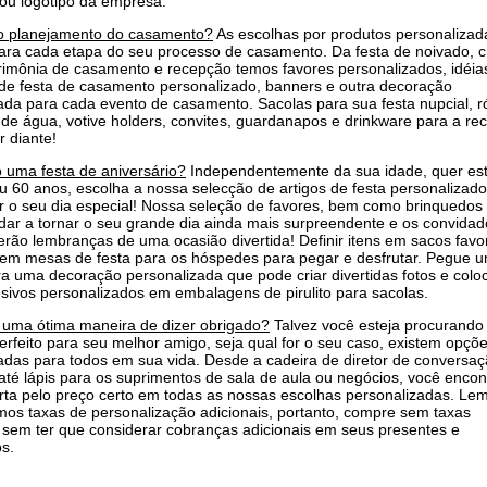
/ou logotipo da empresa.
o planejamento do casamento?
As escolhas por produtos personalizad
para cada etapa do seu processo de casamento. Da festa de noivado, 
rimônia de casamento e recepção temos favores personalizados, idéia
de festa de casamento personalizado, banners e outra decoração
ada para cada evento de casamento. Sacolas para sua festa nupcial, r
 de água, votive holders, convites, guardanapos e drinkware para a re
r diante!
 uma festa de aniversário?
Independentemente da sua idade, quer es
u 60 anos, escolha a nossa selecção de artigos de festa personalizad
o seu dia especial! Nossa seleção de favores, bem como brinquedos 
ar a tornar o seu grande dia ainda mais surpreendente e os convidad
terão lembranças de uma ocasião divertida! Definir itens em sacos favo
 em mesas de festa para os hóspedes para pegar e desfrutar. Pegue 
a uma decoração personalizada que pode criar divertidas fotos e colo
sivos personalizados em embalagens de pirulito para sacolas.
 uma ótima maneira de dizer obrigado?
Talvez você esteja procurando
erfeito para seu melhor amigo, seja qual for o seu caso, existem opçõ
adas para todos em sua vida. Desde a cadeira de diretor de conversa
té lápis para os suprimentos de sala de aula ou negócios, você encon
rta pelo preço certo em todas as nossas escolhas personalizadas. Le
os taxas de personalização adicionais, portanto, compre sem taxas
, sem ter que considerar cobranças adicionais em seus presentes e
s.