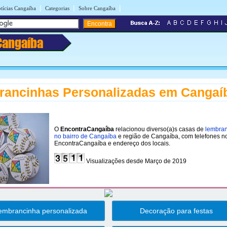
|
|
|
tícias Cangaíba
Categorias
Sobre Cangaíba
Cangaíba
ancinhas Personalizadas em Cangaí
O
EncontraCangaíba
relacionou diverso(a)s casas de
lembra
no bairro de Cangaíba
e região de Cangaíba, com telefones n
EncontraCangaíba e endereço dos locais.
Visualizações desde Março de 2019
embrancinha personalizada
Decoração para festas