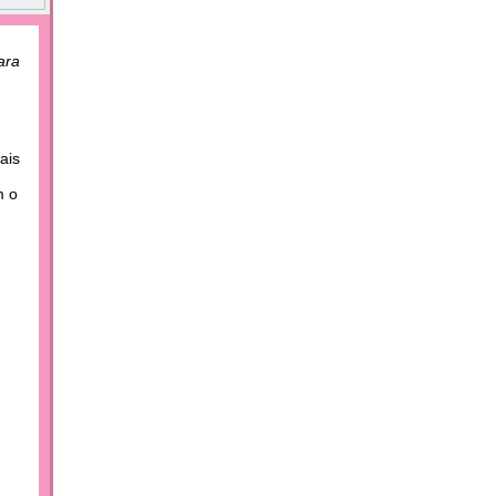
ara
ais
m o