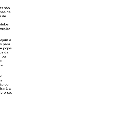
as são
chás de
s de
ótulos
cepção
tejam a
os para
e jogos
os da
r ou
um
car
 o
es
ção com
trará a
mbre-se,