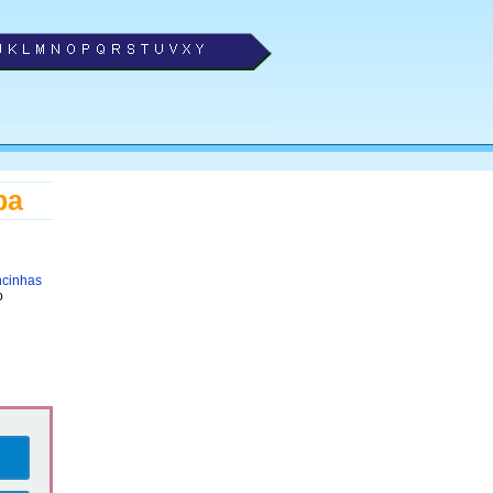
ba
ncinhas
o