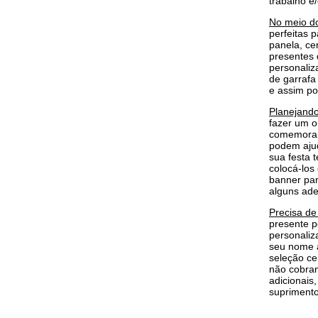
trabalho e
No meio d
perfeitas 
panela, ce
presentes 
personaliz
de garrafa
e assim po
Planejando
fazer um o
comemorar 
podem ajud
sua festa 
colocá-los
banner par
alguns ade
Precisa de
presente p
personaliz
seu nome a
seleção ce
não cobram
adicionais
suprimento