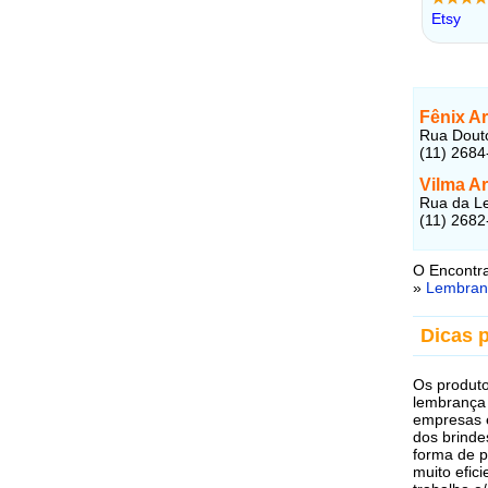
Fênix A
Rua Douto
(11) 2684
Vilma A
Rua da Le
(11) 2682
O Encontra
»
Lembran
Dicas 
Os produto
lembrança 
empresas e
dos brinde
forma de 
muito efic