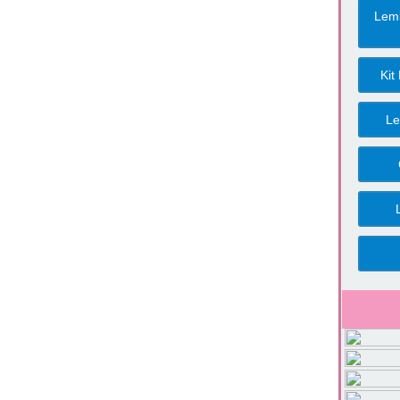
Lemb
Kit
Le