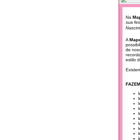
Na
Map
sua fe
Nascim
A
Mape
possibi
de nos
record
estilo 
Existe
FAZEM