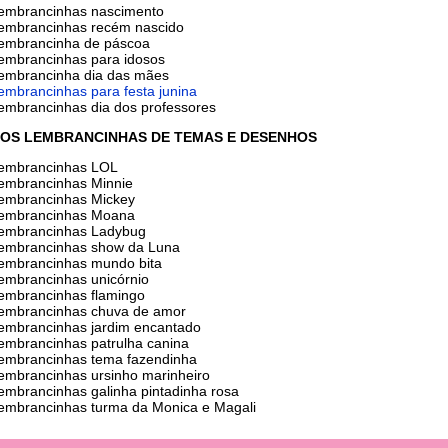
lembrancinhas nascimento
lembrancinhas recém nascido
lembrancinha de páscoa
lembrancinhas para idosos
lembrancinha dia das mães
lembrancinhas para festa junina
lembrancinhas dia dos professores
OS LEMBRANCINHAS DE TEMAS E DESENHOS
lembrancinhas LOL
lembrancinhas Minnie
lembrancinhas Mickey
lembrancinhas Moana
lembrancinhas Ladybug
lembrancinhas show da Luna
lembrancinhas mundo bita
lembrancinhas unicórnio
lembrancinhas flamingo
lembrancinhas chuva de amor
lembrancinhas jardim encantado
lembrancinhas patrulha canina
lembrancinhas tema fazendinha
lembrancinhas ursinho marinheiro
lembrancinhas galinha pintadinha rosa
lembrancinhas turma da Monica e Magali