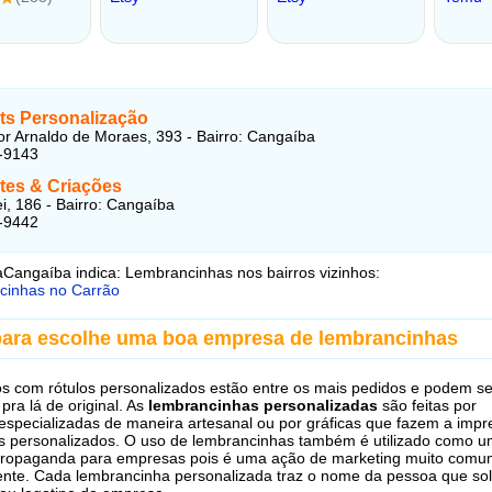
rts Personalização
r Arnaldo de Moraes, 393 - Bairro: Cangaíba
-9143
rtes & Criações
i, 186 - Bairro: Cangaíba
-9442
Cangaíba indica: Lembrancinhas nos bairros vizinhos:
cinhas no Carrão
para escolhe uma boa empresa de lembrancinhas
s com rótulos personalizados estão entre os mais pedidos e podem s
pra lá de original. As
lembrancinhas personalizadas
são feitas por
specializadas de maneira artesanal ou por gráficas que fazem a imp
s personalizados. O uso de lembrancinhas também é utilizado como 
propaganda para empresas pois é uma ação de marketing muito comu
iente. Cada lembrancinha personalizada traz o nome da pessoa que soli