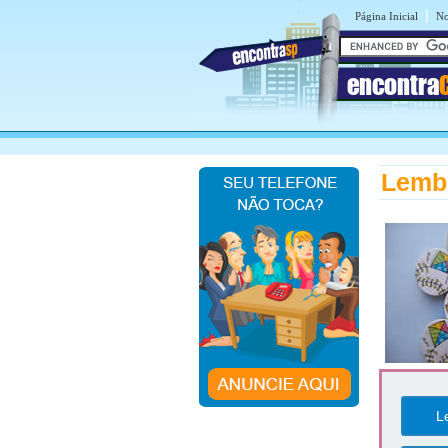
|
Página Inicial
No
encontra
Lembr
L