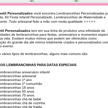
etit Personalizados
você encontra
Lembrancinhas Personalizadas p
sta,
Kit
Festa Infantil Personalizado, Lembrancinhas de Maternidade e
ento. Tudo artesanal
feito a mão com muita qualidade ⭐⭐⭐⭐⭐.
tit Personalizados
tem em sua linha de produtos uma infinidade de
lidades de lembrancinhas para festas, aniversários e momentos especi
sa vida. Existem muitos mimos que podem ser oferecidos como
ação do grande dia até mimos totalmente criados e personalizados co
do evento.
m vários tipos de lembrancinhas, alguns mais comuns são:
OS LEMBRANCINHAS PARA DATAS ESPECIAIS
lembrancinhas aniversário infantil
lembrancinhas artesanal
lembrancinhas 1º ano
lembrancinhas 1º comunhão
lembrancinhas 18 anos
lembrancinhas 50 anos
lembrancinhas 70 anos
lembrancinhas chá de bebê
lembrancinhas chá de cozinha
lembrancinhas chá de fralda