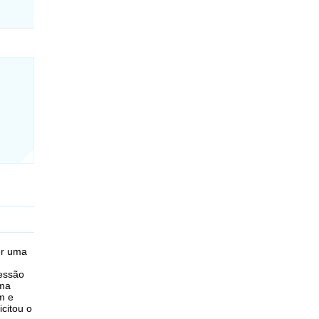
er uma
ressão
uma
m e
citou o