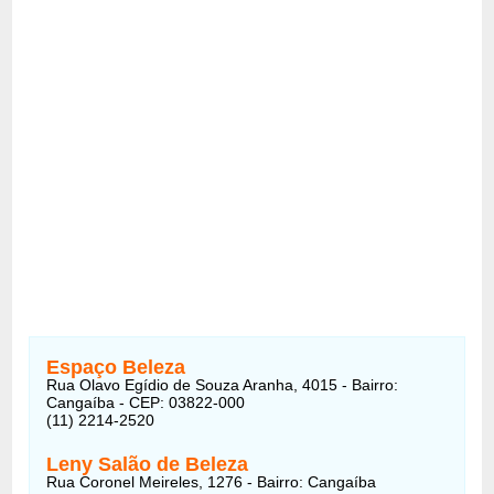
Espaço Beleza
Rua Olavo Egídio de Souza Aranha, 4015 - Bairro:
Cangaíba - CEP: 03822-000
(11) 2214-2520
Leny Salão de Beleza
Rua Coronel Meireles, 1276 - Bairro: Cangaíba