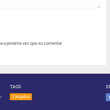
a a próxima vez que eu comentar.
TAGS
S
os
Cangaíba