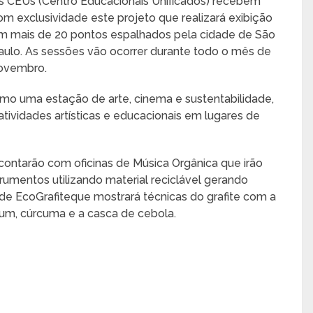
s CEUs (Centro Educacionais Unificados) recebem
om exclusividade este projeto que realizará exibição
m mais de 20 pontos espalhados pela cidade de São
aulo. As sessões vão ocorrer durante todo o mês de
ovembro.
como uma estação de arte, cinema e sustentabilidade,
tividades artísticas e educacionais em lugares de
ntarão com oficinas de Música Orgânica que irão
trumentos utilizando material reciclável gerando
de EcoGrafiteque mostrará técnicas do grafite com a
cum, cúrcuma e a casca de cebola.