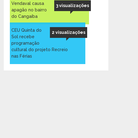
Vendaval causa
3 visualizações
apagão no bairro
do Cangaíba
CEU Quinta do
2 visualizações
Sol recebe
programação
cultural do projeto Recreio
nas Férias