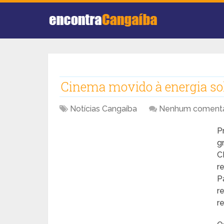
Cinema movido à energia so
Notícias Cangaíba
Nenhum comentá
P
g
C
r
P
r
r