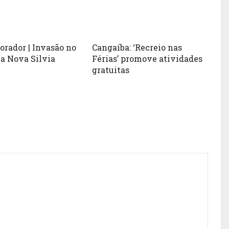
orador | Invasão no
Cangaíba: ‘Recreio nas
la Nova Silvia
Férias’ promove atividades
gratuitas