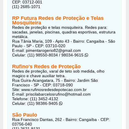
CEP: 03712-001
(11) 2685-1071
RP Futura Redes de Proteção e Telas
Mosquiteira
Redes de proteção e telas mosquiteira. Redes para:
sacadas, janelas, piscinas, quadras esportivas, estrutura
metálica.
Rua Tânia Maria, 109 - Apto 43 - Bairro: Cangaíba - São
Paulo - SP - CEP: 03710-020
E-mail:
pimentarogerio82@gmail.com
Celular: (11) 98550-8034 / 98034-9615
Rufino's Redes de Proteção
Redes de proteção, varal de teto sob medida, olho
magico e chave auxiliar tetra.
Rua Guira-Acangatara, 75 - Bairro: Jardim São
Francisco - SP - CEP: 03718-090
Site: www.rufinosredesdepotecao.com.br
E-mail:
priscilabarcelosrufino@hotmail.com
Telefone: (11) 3452-4132
Celular: (11) 98386-9405
São Paulo
Rua Francisco Dantas, 262 - Bairro: Cangaíba - CEP:
03756-040
(11) 2621-9131