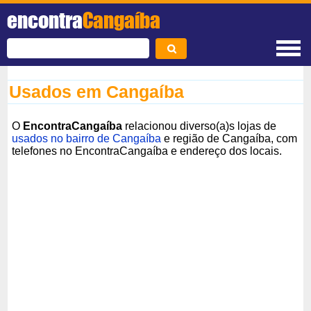
encontra
Cangaíba
Usados em Cangaíba
O
EncontraCangaíba
relacionou diverso(a)s lojas de
usados no bairro de Cangaíba
e região de Cangaíba, com
telefones no EncontraCangaíba e endereço dos locais.