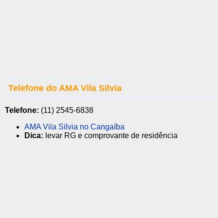
Telefone do AMA Vila Silvia
Telefone:
(11) 2545-6838
AMA Vila Silvia no Cangaíba
Dica:
levar RG e comprovante de residência