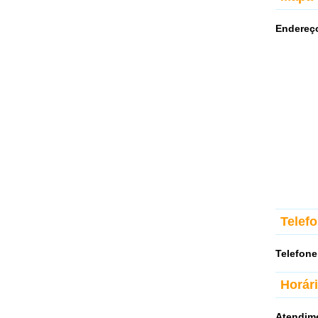
Endereç
Telef
Telefone
Horár
Atendim