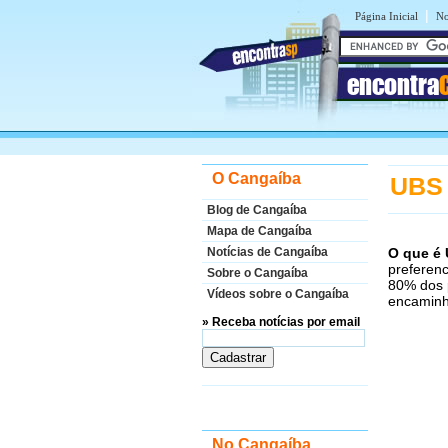
|
Página Inicial
No
encontra
O Cangaíba
UBS 
Blog de Cangaíba
Mapa de Cangaíba
O que é
Notícias de Cangaíba
preferenc
Sobre o Cangaíba
80% dos 
Vídeos sobre o Cangaíba
encaminh
» Receba notícias por email
No Cangaíba