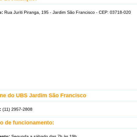
o:
Rua Juriti Piranga, 195 - Jardim São Francisco - CEP: 03718-020
one do UBS Jardim São Francisco
:
(11) 2957-2808
io de funcionamento:
ento:
Segunda a sábado das 7h às 19h.